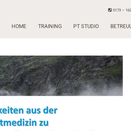
0173 – 162
HOME
TRAINING
PT STUDIO
BETREU