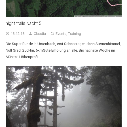
night trails Nacht 5
13.12.18
Claudia
Events
,
Training
access_time
person
folder_open
Die Super Runde in Ursenbach, erst Schneeregen dann Sternenhimmel,
Null Grad, 250Hm, 6kmGute Erholung an alle. Bis nächste Woche im
Mühltal! Höhenprofil