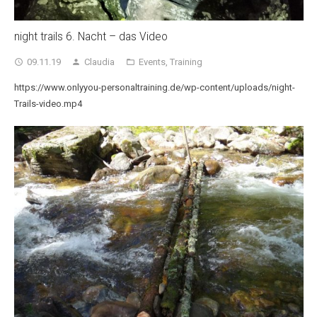
night trails 6. Nacht – das Video
09.11.19
Claudia
Events
,
Training
access_time
person
folder_open
https://www.onlyyou-personaltraining.de/wp-content/uploads/night-
Trails-video.mp4