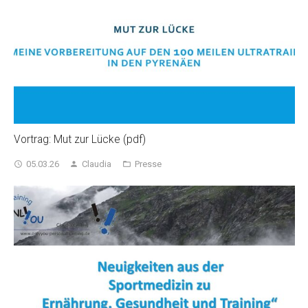
Vortrag: Mut zur Lücke (pdf)
05.03.26
Claudia
Presse
access_time
person
folder_open