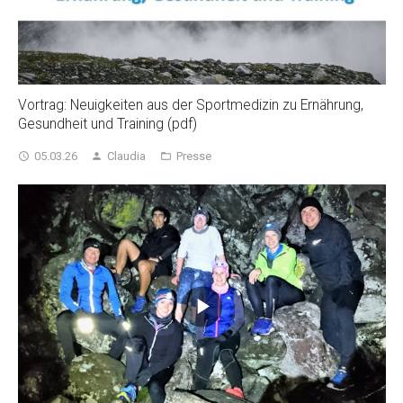
Vortrag: Neuigkeiten aus der Sportmedizin zu Ernährung,
Gesundheit und Training (pdf)
05.03.26
Claudia
Presse
access_time
person
folder_open