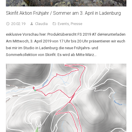
Skinfit Aktion Frühjahr / Sommer am 3. April in Ladenburg
20.02.19
Claudia
Events
,
Presse
access_time
person
folder_open
exklusive Vorschau hier: Produktübersicht FS 2019 AT deHerunterladen
Am Mittwoch, 3. April 2019 von 17 Uhr bis 20 Uhr präsentieren wir euch
bei mir im Studio in Ladenburg die neue Frühjahrs- und
Sommerkollektion von Skinfit. Es wird ab Mitte März…