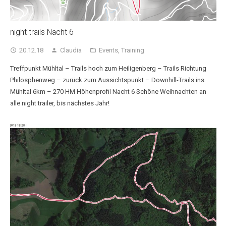
night trails Nacht 6
20.12.18
Claudia
Events
,
Training
access_time
person
folder_open
Treffpunkt Mühltal – Trails hoch zum Heiligenberg – Trails Richtung
Philosphenweg – zurück zum Aussichtspunkt – Downhill-Trails ins
Mühltal 6km – 270 HM Höhenprofil Nacht 6 Schöne Weihnachten an
alle night trailer, bis nächstes Jahr!