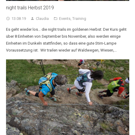
night trails Herbst 2019
13.08.19
Claudia
Events
,
Training
access_time
person
folder_open
Es geht wieder los… die night trails im goldenen Herbst: Der Kurs geht
über 8 Einheiten von September bis November, also werden einige
Einheiten im Dunkeln stattfinden, so dass eine gute Stirn-Lampe
Voraussetzung ist. Wir trailen wieder auf Waldwegen, Wiesen,…