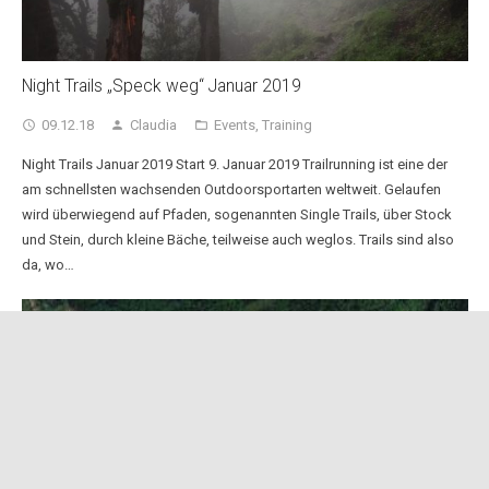
Night Trails „Speck weg“ Januar 2019
09.12.18
Claudia
Events
,
Training
access_time
person
folder_open
Night Trails Januar 2019 Start 9. Januar 2019 Trailrunning ist eine der
am schnellsten wachsenden Outdoorsportarten weltweit. Gelaufen
wird überwiegend auf Pfaden, sogenannten Single Trails, über Stock
und Stein, durch kleine Bäche, teilweise auch weglos. Trails sind also
da, wo…
keyboard_arrow_up