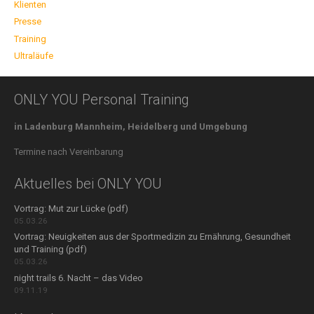
Klienten
Presse
Training
Ultraläufe
ONLY YOU Personal Training
in Ladenburg Mannheim, Heidelberg und Umgebung
Termine nach Vereinbarung
Aktuelles bei ONLY YOU
Vortrag: Mut zur Lücke (pdf)
05.03.26
Vortrag: Neuigkeiten aus der Sportmedizin zu Ernährung, Gesundheit
und Training (pdf)
05.03.26
night trails 6. Nacht – das Video
09.11.19