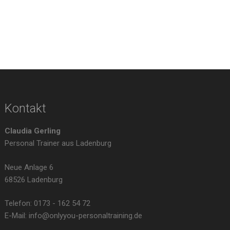
Kontakt
Claudia Gerling
Personal Trainer aus Ladenburg
Neue Anlage 6
68526 Ladenburg
Telefon: 0173 - 162 54 72
E-Mail: info@onlyyou-personaltraining.de