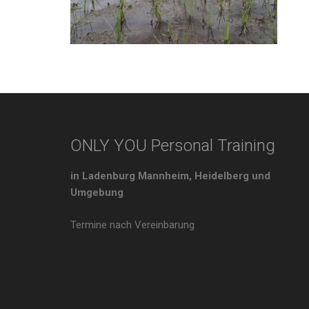
ONLY YOU Personal Training
in Ladenburg Mannheim, Heidelberg und
Umgebung
Termine nach Vereinbarung