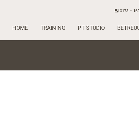
0173 – 162
HOME
TRAINING
PT STUDIO
BETREU