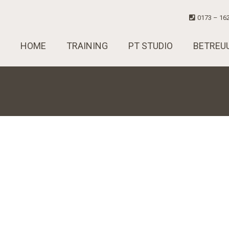
0173 – 162
HOME
TRAINING
PT STUDIO
BETREU