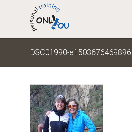
DSC01990-e1503676469896