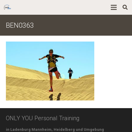
BEN0363
ONLY YOU Personal Training
in Ladenburg Mannheim, Heidelberg und Umgebung