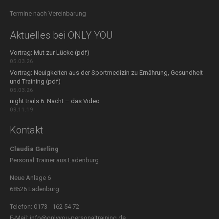
Termine nach Vereinbarung
Aktuelles bei ONLY YOU
Vortrag: Mut zur Lücke (pdf)
05.03.26
Vortrag: Neuigkeiten aus der Sportmedizin zu Ernährung, Gesundheit
und Training (pdf)
05.03.26
night trails 6. Nacht – das Video
09.11.19
Kontakt
Claudia Gerling
Personal Trainer aus Ladenburg
Neue Anlage 6
68526 Ladenburg
Telefon: 0173 - 162 54 72
E-Mail: info@onlyyou-personaltraining.de